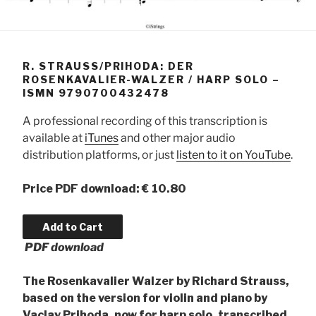
R. STRAUSS/PRIHODA: DER
ROSENKAVALIER-WALZER / HARP SOLO –
ISMN 9790700432478
A professional recording of this transcription is
available at
iTunes
and other major audio
distribution platforms, or just
listen to it on YouTube
.
Price PDF download: € 10.80
PDF download
The Rosenkavalier Walzer by Richard Strauss,
based on the version for violin and piano by
Vaclav Prihoda, now for harp solo, transcribed