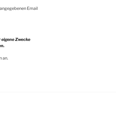
g angegebenen Email
r eigene Zwecke
en.
 an.